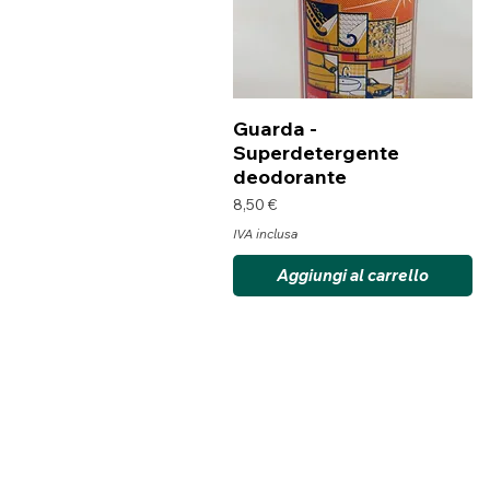
Vista rapida
Guarda -
Superdetergente
deodorante
Prezzo
8,50 €
IVA inclusa
Aggiungi al carrello
Link Utili
Condizioni Generali di Vendita
Cookie Policy
Informativa Privacy