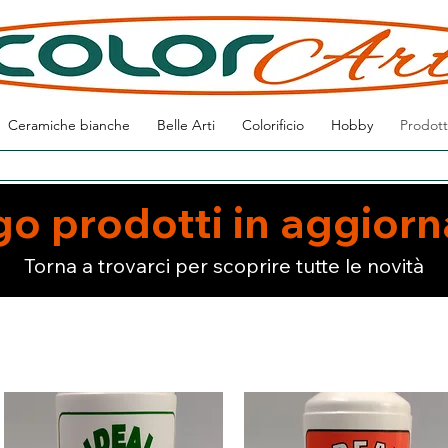
Ceramiche bianche
Belle Arti
Colorificio
Hobby
Prodott
go prodotti in aggior
Torna a trovarci per scoprire tutte le novità