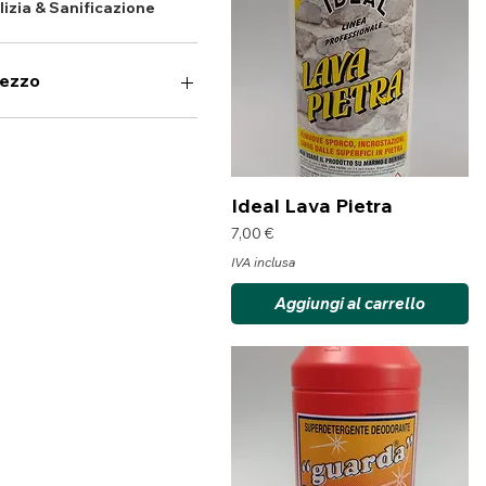
lizia & Sanificazione
rezzo
€
10 €
Vista rapida
Ideal Lava Pietra
Prezzo
7,00 €
IVA inclusa
Aggiungi al carrello