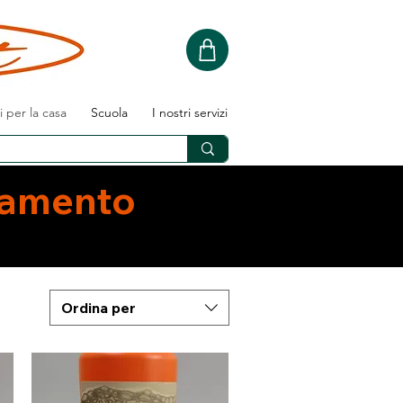
i per la casa
Scuola
I nostri servizi
namento
Ordina per