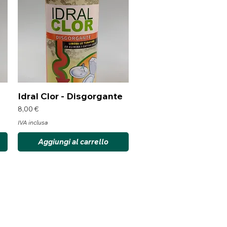
Vista rapida
Idral Clor - Disgorgante
Prezzo
8,00 €
IVA inclusa
Aggiungi al carrello