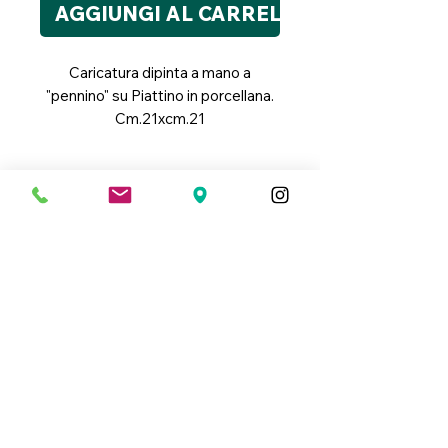
AGGIUNGI AL CARRELLO
Caricatura dipinta a mano a
"pennino" su Piattino in porcellana.
Cm.21xcm.21
Dipinto a mano
Ogni imperfezione è la
testimonizanza del lavoro
fatto a mano, che rendono
questi prodotti pezzi unici.
Link Utili
Condizioni Generali di Vendita
Cookie Policy
Informativa Privacy