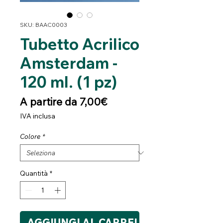
SKU: BAAC0003
Tubetto Acrilico
Amsterdam -
120 ml. (1 pz)
Prezzo
A partire da
7,00€
scontato
IVA inclusa
Colore
*
Quantità
*
AGGIUNGI AL CARRELLO