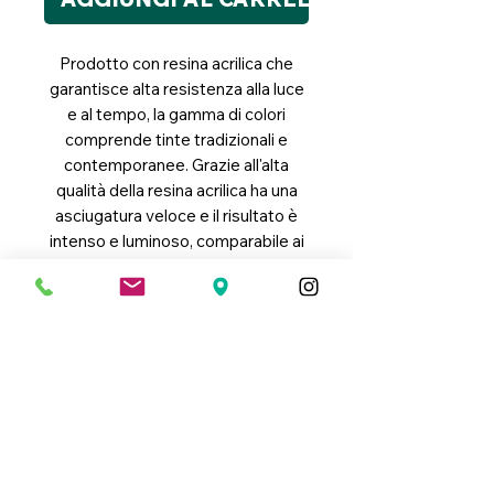
Prodotto con resina acrilica che
garantisce alta resistenza alla luce
e al tempo, la gamma di colori
comprende tinte tradizionali e
contemporanee. Grazie all'alta
qualità della resina acrilica ha una
asciugatura veloce e il risultato è
intenso e luminoso, comparabile ai
colori ad olio. Ottimo per murales -
nel formato 20 ml. disponibile
gamma colori completa
Link Utili
Condizioni Generali di Vendita