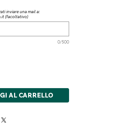
ati inviare una mail a:
it (facoltativo)
0/500
GI AL CARRELLO