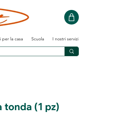
i per la casa
Scuola
I nostri servizi
tonda (1 pz)
zo