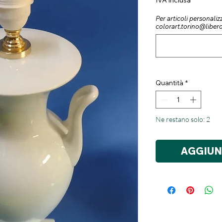
IVA inclusa
Per articoli personalizz
colorart.torino@libero.
Quantità
*
Ne restano solo: 2
AGGIUN