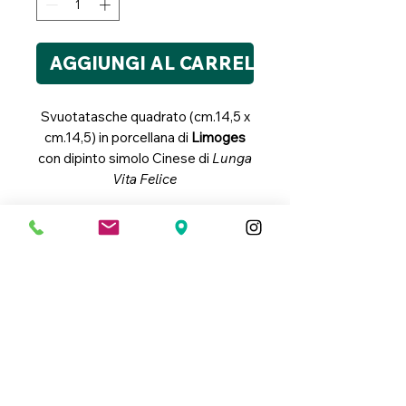
AGGIUNGI AL CARRELLO
Svuotatasche quadrato (cm.14,5 x
cm.14,5) in porcellana di
Limoges
con dipinto simolo Cinese di
Lunga
Vita Felice
Dipinto a mano
Ogni imperfezione è la
testimonizanza del lavoro
fatto a mano, che rendono
questi prodotti pezzi unici.
Link Utili
Condizioni Generali di Vendita