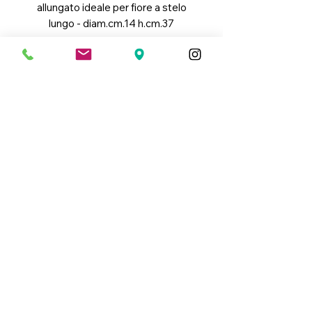
allungato ideale per fiore a stelo
lungo - diam.cm.14 h.cm.37
Link Utili
Condizioni Generali di Vendita
Cookie Policy
Informativa Privacy
Dati Generali
Ditta individuale: Vial Maria Gabriella
Sede: Via San Donato 23/A, 10144, Torino
Telefono:
+39.011482984
-
+39.3516502749
P.Iva:
11559740011
Codice Univoco: KRRH6B9
Mail:
colorart.torino@libero.it